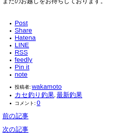
またのお越しをお待ちしております。
Post
Share
Hatena
LINE
RSS
feedly
Pin it
note
wakamoto
投稿者:
カセ釣り釣果
最新釣果
,
0
コメント:
前の記事
次の記事