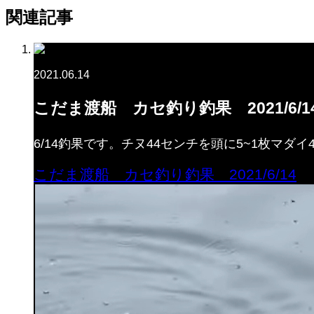
関連記事
2021.06.14
こだま渡船 カセ釣り釣果 2021/6/1
6/14釣果です。チヌ44センチを頭に5~1枚マダイ
こだま渡船 カセ釣り釣果 2021/6/14