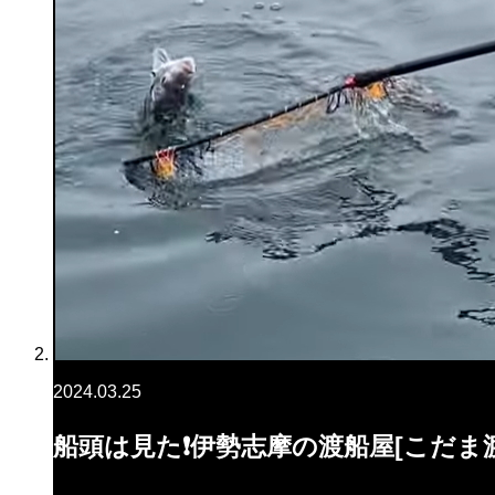
2024.03.25
船頭は見た❗️伊勢志摩の渡船屋[こだま渡船]