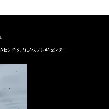
4
43センチを頭に3枚グレ43センチ1…